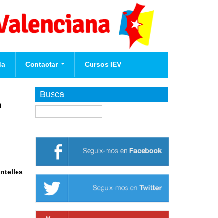
da
Contactar
Cursos IEV
Afilia't
Busca
i
Buscar
te
nova
ontelles