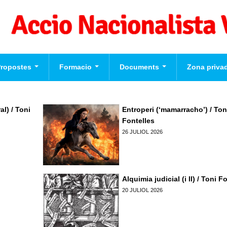
Propostes
Formacio
Documents
Zona priva
eccions Europees
Formacio per a
Videos
Usuari
*
valencianistes
ograma Politic d'Accio
l) / Toni
Entroperi (‘mamarracho’) / Ton
cionalista Valenciana
Formacio dirigents
Fontelles
Contrasenya
*
26 JULIOL 2026
Formacio complementaria
Normes d'El Puig
Crear nou con
Solicitar una 
contrasenya
Alquimia judicial (i II) / Toni F
20 JULIOL 2026