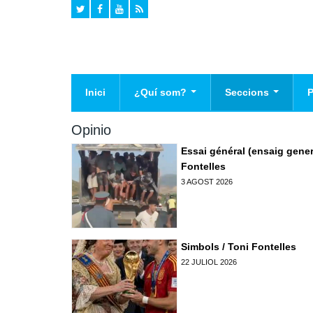
Inici
¿Quí som?
Seccions
Historia
Agenda
El
Opinio
Declaracio de Principis
Campanyes
Pr
Essai général (ensaig genera
Na
Fontelles
Mig ambient
3 AGOST 2026
Cultura
Valencianisme
Infraestructures
Simbols / Toni Fontelles
Politica
22 JULIOL 2026
Opinio
Societat