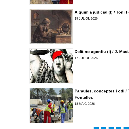
Denuncia social
Alquimia judicial (I) / Toni 
ACNV
19 JULIOL 2026
Economia
Delit no agentiu (I) / J. Masi
17 JULIOL 2026
Pagines
Paraules, conceptes i odi / 
Fontelles
18 MAIG 2026