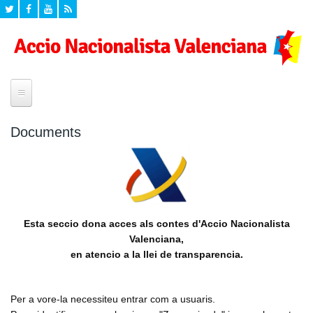
Inici
Documents
¿Quí som?
Historia
Seccions
Declaracio de Principis
Agenda
Propostes
Esta seccio dona acces als contes d'Accio Nacionalista
Campanyes
Valenciana,
Eleccions Europees
Formacio
en atencio a la llei de transparencia.
Mig ambient
Programa Politic d'Accio Nacionalista Valenciana
Formacio per a valencianistes
Documents
Cultura
Formacio dirigents
Per a vore-la necessiteu entrar com a usuaris.
Valencianisme
Videos
Zona privada