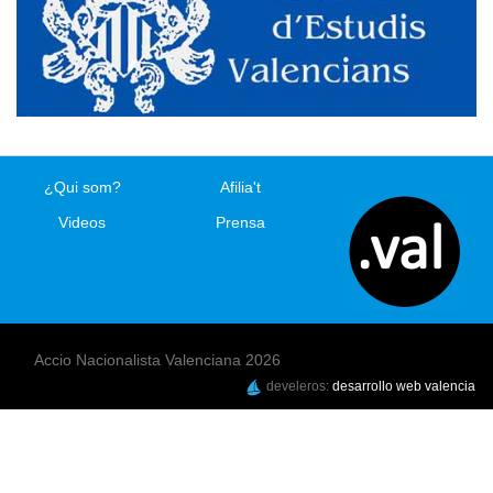
¿Qui som?
Afilia't
Videos
Prensa
Accio Nacionalista Valenciana 2026
develeros:
desarrollo web valencia