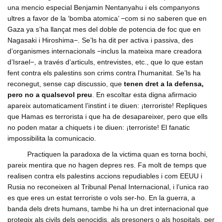
una mencio especial Benjamin Nentanyahu i els companyons
ultres a favor de la ‘bomba atomica’ −com si no saberen que en
Gaza ya s’ha llançat mes del doble de potencia de foc que en
Nagasaki i Hiroshima−. Se’ls ha dit per activa i passiva, des
d’organismes internacionals −inclus la mateixa mare creadora
d’Israel−, a través d’articuls, entrevistes, etc., que lo que estan
fent contra els palestins son crims contra l’humanitat. Se’ls ha
reconegut, sense cap discussio, que
tenen dret a la defensa,
pero no a qualsevol preu
. En escoltar esta digna afirmacio
apareix automaticament l’instint i te diuen: ¡terroriste! Repliques
que Hamas es terrorista i que ha de desapareixer, pero que ells
no poden matar a chiquets i te diuen: ¡terroriste! El fanatic
impossibilita la comunicacio.
Practiquen la paradoxa de la victima quan es torna bochi,
pareix mentira que no hagen depres res. Fa molt de temps que
realisen contra els palestins accions repudiables i com EEUU i
Rusia no reconeixen al Tribunal Penal Internacional, i l’unica rao
es que eres un estat terroriste o vols ser-ho. En la guerra, a
banda dels drets humans, tambe hi ha un dret internacional que
protegix als civils dels genocidis, als presoners o als hospitals, per