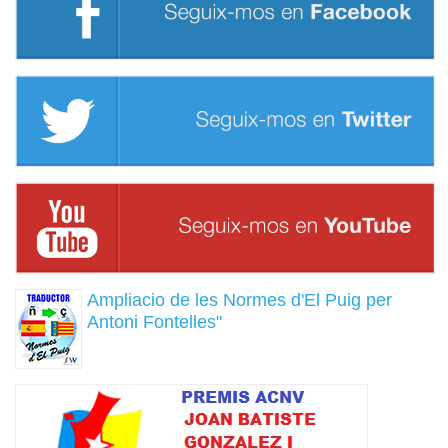
Ampliacio de les Normes d'El Puig per
Antoni Fontelles"