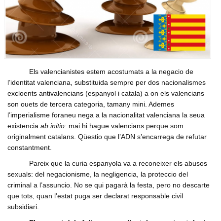
Formacio complementaria
Infraestructures
Usuari
*
Contactar
Normes d'El Puig
Politica
Afilia't
Cursos IEV
Opinio
Contrasenya
*
Societat
Els valencianistes estem acostumats a la negacio de
Denuncia social
Crear nou conte
l’identitat valenciana, substituida sempre per dos nacionalismes
ACNV
Solicitar una nova contrasenya
excloents antivalencians (espanyol i catala) a on els valencians
son ouets de tercera categoria, tamany mini. Ademes
Economia
l’imperialisme foraneu nega a la nacionalitat valenciana la seua
existencia
ab initio
: mai hi hague valencians perque som
originalment catalans. Qüestio que l’ADN s’encarrega de refutar
constantment.
Pareix que la curia espanyola va a reconeixer els abusos
sexuals: del negacionisme, la negligencia, la proteccio del
criminal a l’assuncio. No se qui pagarà la festa, pero no descarte
que tots, quan l’estat puga ser declarat responsable civil
subsidiari.