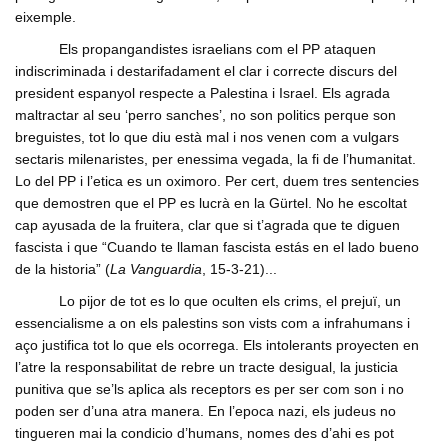
eixemple.
Els propangandistes israelians com el PP ataquen
indiscriminada i destarifadament el clar i correcte discurs del
president espanyol respecte a Palestina i Israel. Els agrada
maltractar al seu ‘perro sanches’, no son politics perque son
breguistes, tot lo que diu està mal i nos venen com a vulgars
sectaris milenaristes, per enessima vegada, la fi de l’humanitat.
Lo del PP i l’etica es un oximoro. Per cert, duem tres sentencies
que demostren que el PP es lucrà en la Gürtel. No he escoltat
cap ayusada de la fruitera, clar que si t’agrada que te diguen
fascista i que “Cuando te llaman fascista estás en el lado bueno
de la historia” (
La Vanguardia
, 15-3-21)...
Lo pijor de tot es lo que oculten els crims, el prejuï, un
essencialisme a on els palestins son vists com a infrahumans i
aço justifica tot lo que els ocorrega. Els intolerants proyecten en
l’atre la responsabilitat de rebre un tracte desigual, la justicia
punitiva que se’ls aplica als receptors es per ser com son i no
poden ser d’una atra manera. En l’epoca nazi, els judeus no
tingueren mai la condicio d’humans, nomes des d’ahi es pot