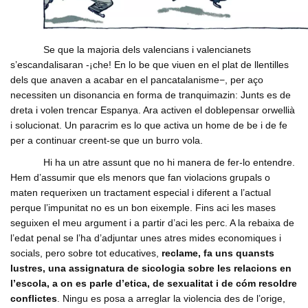
Se que la majoria dels valencians i valencianets
s’escandalisaran -¡che! En lo be que viuen en el plat de llentilles
dels que anaven a acabar en el pancatalanisme−, per aço
necessiten un disonancia en forma de tranquimazin: Junts es de
dreta i volen trencar Espanya. Ara activen el doblepensar orwellià
i solucionat. Un paracrim es lo que activa un home de be i de fe
per a continuar creent-se que un burro vola.
Hi ha un atre assunt que no hi manera de fer-lo entendre.
Hem d’assumir que els menors que fan violacions grupals o
maten requerixen un tractament especial i diferent a l’actual
perque l’impunitat no es un bon eixemple. Fins aci les mases
seguixen el meu argument i a partir d’aci les perc. A la rebaixa de
l’edat penal se l’ha d’adjuntar unes atres mides economiques i
socials, pero sobre tot educatives,
reclame, fa uns quansts
lustres,
una assignatura de sicologia sobre les relacions en
l’escola, a on es parle d’etica, de sexualitat i de cóm resoldre
conflictes
. Ningu es posa a arreglar la violencia des de l’orige,