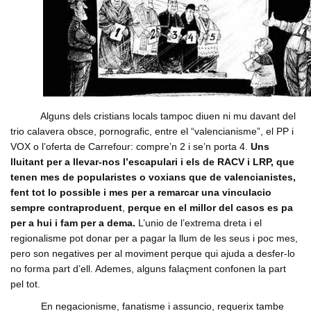
Alguns dels cristians locals tampoc diuen ni mu davant del
trio calavera obsce, pornografic, entre el “valencianisme”, el PP i
VOX o l’oferta de Carrefour: compre’n 2 i se’n porta 4.
Uns
lluitant per a llevar-nos l’escapulari i els de RACV i LRP, que
tenen mes de popularistes o voxians que de valencianistes,
fent tot lo possible i mes per a remarcar una
vinculacio
sempre contraproduent
,
perque en el millor del casos es pa
per a hui i fam per a dema.
L’unio de l’extrema dreta i el
regionalisme pot donar per a pagar la llum de les seus i poc mes,
pero son negatives per al moviment perque qui ajuda a desfer-lo
no forma part d’ell. Ademes, alguns falaçment confonen la part
pel tot.
En negacionisme, fanatisme i assuncio, requerix tambe