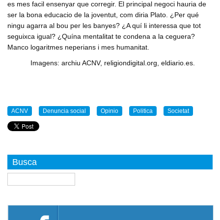
es mes facil ensenyar que corregir. El principal negoci hauria de
ser la bona educacio de la joventut, com diria Plato. ¿Per qué
ningu agarra al bou per les banyes? ¿A quí li interessa que tot
seguixca igual? ¿Quína mentalitat te condena a la ceguera?
Manco logaritmes neperians i mes humanitat.
Imagens: archiu ACNV, religiondigital.org, eldiario.es.
ACNV
Denuncia social
Opinio
Politica
Societat
Busca
Buscar