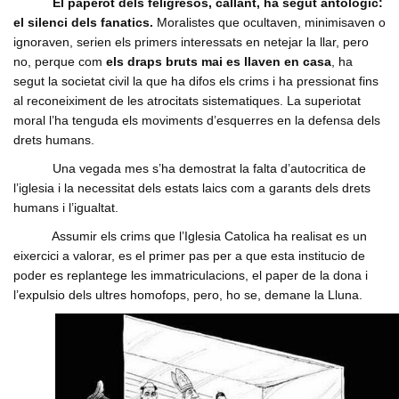
El paperot dels feligresos, callant, ha segut antologic:
el silenci dels fanatics.
Moralistes que ocultaven, minimisaven o
ignoraven, serien els primers interessats en netejar la llar, pero
no, perque com
els draps bruts mai es llaven en casa
, ha
segut la societat civil la que ha difos els crims i ha pressionat fins
al reconeiximent de les atrocitats sistematiques. La superiotat
moral l’ha tenguda els moviments d’esquerres en la defensa dels
drets humans.
Una vegada mes s’ha demostrat la falta d’autocritica de
l’iglesia i la necessitat dels estats laics com a garants dels drets
humans i l’igualtat.
Assumir els crims que l’Iglesia Catolica ha realisat es un
eixercici a valorar, es el primer pas per a que esta institucio de
poder es replantege les immatriculacions, el paper de la dona i
l’expulsio dels ultres homofops, pero, ho se, demane la Lluna.