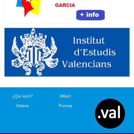
¿Qui som?
Afilia't
Videos
Prensa