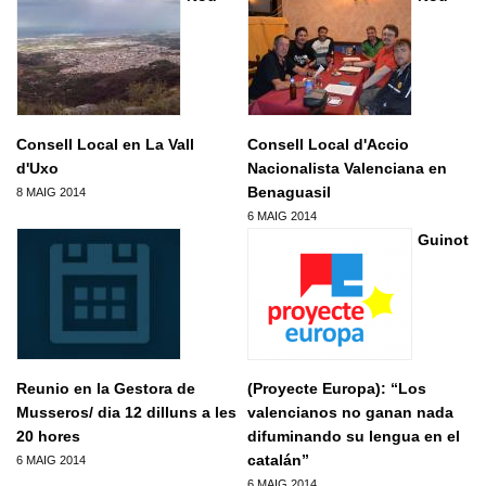
Formacio complementaria
Infraestructures
Usuari
*
Contactar
Normes d'El Puig
Politica
Afilia't
Cursos IEV
Opinio
Contrasenya
*
Societat
Consell Local en La Vall
Consell Local d'Accio
Denuncia social
d'Uxo
Nacionalista Valenciana en
Crear nou conte
Benaguasil
8 MAIG 2014
ACNV
Solicitar una nova contrasenya
6 MAIG 2014
Economia
Guinot
Reunio en la Gestora de
(Proyecte Europa): “Los
Musseros/ dia 12 dilluns a les
valencianos no ganan nada
20 hores
difuminando su lengua en el
catalán”
6 MAIG 2014
6 MAIG 2014