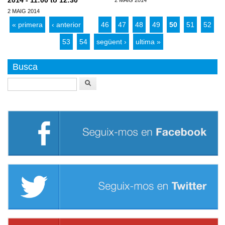
2014 - 11:00 to 12:30
2 MAIG 2014
2 MAIG 2014
« primera
‹ anterior
…
46
47
48
49
50
51
52
53
54
següent ›
ultima »
Busca
Buscar