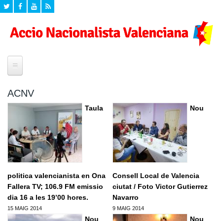
Inici
ACNV
¿Quí som?
Taula
Nou
Historia
Seccions
Declaracio de Principis
Agenda
Propostes
Campanyes
Eleccions Europees
Formacio
politica valencianista en Ona
Consell Local de Valencia
Mig ambient
Fallera TV; 106.9 FM emissio
ciutat / Foto Victor Gutierrez
Programa Politic d'Accio Nacionalista Valenciana
Formacio per a valencianistes
Documents
dia 16 a les 19’00 hores.
Cultura
Navarro
15 MAIG 2014
Formacio dirigents
9 MAIG 2014
Valencianisme
Videos
Zona privada
Nou
Nou