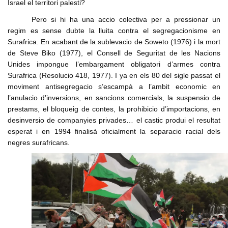
Israel el territori palesti?
Pero si hi ha una accio colectiva per a pressionar un
regim es sense dubte la lluita contra el segregacionisme en
Surafrica. En acabant de la sublevacio de Soweto (1976) i la mort
de Steve Biko (1977), el Consell de Seguritat de les Nacions
Unides impongue l’embargament obligatori d’armes contra
Surafrica (Resolucio 418, 1977). I ya en els 80 del sigle passat el
moviment antisegregacio s’escampà a l’ambit economic en
l’anulacio d’inversions, en sancions comercials, la suspensio de
prestams, el bloqueig de contes, la prohibicio d’importacions, en
desinversio de companyies privades… el castic produi el resultat
esperat i en 1994 finalisà oficialment la separacio racial dels
negres surafricans.