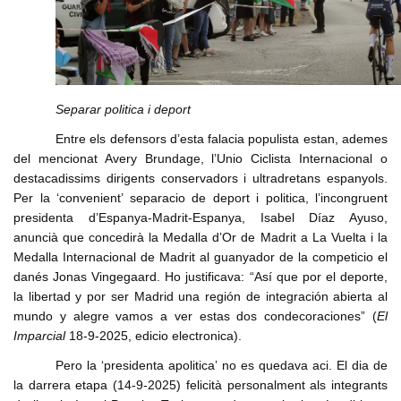
Separar politica i deport
Entre els defensors d’esta falacia populista estan, ademes
del mencionat Avery Brundage, l’Unio Ciclista Internacional o
destacadissims dirigents conservadors i ultradretans espanyols.
Per la ‘convenient’ separacio de deport i politica, l’incongruent
presidenta d’Espanya-Madrit-Espanya, Isabel Díaz Ayuso,
anuncià que concedirà la Medalla d’Or de Madrit a La Vuelta i la
Medalla Internacional de Madrit al guanyador de la competicio el
danés Jonas Vingegaard. Ho justificava: “Así que por el deporte,
la libertad y por ser Madrid una región de integración abierta al
mundo y alegre vamos a ver estas dos condecoraciones” (
El
Imparcial
18-9-2025, edicio electronica).
Pero la ‘presidenta apolitica’ no es quedava aci. El dia de
la darrera etapa (14-9-2025) felicità personalment als integrants