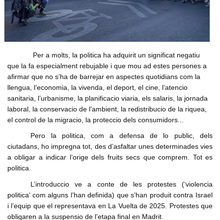
Formacio complementaria
Infraestructures
Usuari
*
Contactar
Normes d'El Puig
Politica
Afilia't
Cursos IEV
Opinio
Contrasenya
*
Per a molts, la politica ha adquirit un significat negatiu
Societat
que la fa especialment rebujable i que mou ad estes persones a
Denuncia social
afirmar que no s’ha de barrejar en aspectes quotidians com la
Crear nou conte
llengua, l’economia, la vivenda, el deport, el cine, l’atencio
ACNV
Solicitar una nova contrasenya
sanitaria, l’urbanisme, la planificacio viaria, els salaris, la jornada
Economia
laboral, la conservacio de l’ambient, la redistribucio de la riquea,
el control de la migracio, la proteccio dels consumidors...
Pero la politica, com a defensa de lo public, dels
ciutadans, ho impregna tot, des d’asfaltar unes determinades vies
a obligar a indicar l’orige dels fruits secs que comprem. Tot es
politica.
L’introduccio ve a conte de les protestes (‘violencia
politica’ com alguns l’han definida) que s’han produit contra Israel
i l’equip que el representava en La Vuelta de 2025. Protestes que
obligaren a la suspensio de l’etapa final en Madrit.