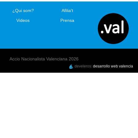
¿Qui som?
Afilia't
Videos
Prensa
Accio Nacionalista Valenciana 2026
develeros:
desarrollo web valencia