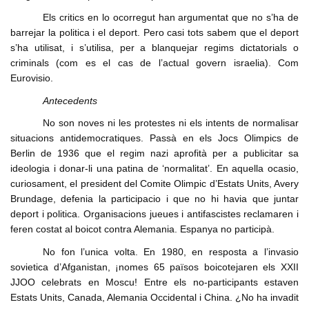
Els critics en lo ocorregut han argumentat que no s’ha de
barrejar la politica i el deport. Pero casi tots sabem que el deport
s’ha utilisat, i s’utilisa, per a blanquejar regims dictatorials o
criminals (com es el cas de l’actual govern israelia). Com
Eurovisio.
Antecedents
No son noves ni les protestes ni els intents de normalisar
situacions antidemocratiques. Passà en els Jocs Olimpics de
Berlin de 1936 que el regim nazi aprofità per a publicitar sa
ideologia i donar-li una patina de ‘normalitat’. En aquella ocasio,
curiosament, el president del Comite Olimpic d’Estats Units, Avery
Brundage, defenia la participacio i que no hi havia que juntar
deport i politica. Organisacions jueues i antifascistes reclamaren i
feren costat al boicot contra Alemania. Espanya no participà.
No fon l’unica volta. En 1980, en resposta a l’invasio
sovietica d’Afganistan, ¡nomes 65 països boicotejaren els XXII
JJOO celebrats en Moscu! Entre els no-participants estaven
Estats Units, Canada, Alemania Occidental i China. ¿No ha invadit