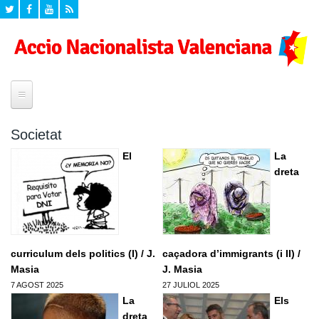
Inici
Societat
¿Quí som?
El
La
dreta
Historia
Seccions
Declaracio de Principis
Agenda
Propostes
Campanyes
Eleccions Europees
Formacio
curriculum dels politics (I) / J.
caçadora d’immigrants (i II) /
Mig ambient
Masia
J. Masia
Programa Politic d'Accio Nacionalista Valenciana
Formacio per a valencianistes
Documents
Cultura
7 AGOST 2025
27 JULIOL 2025
La
Els
Formacio dirigents
Valencianisme
Videos
Zona privada
dreta