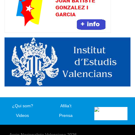
¿Qui som?
Afilia't
Videos
Prensa
Accio Nacionalista Valenciana 2026