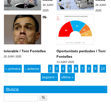
30 JUNY
28 JUNY
2025
2025
Pagines
IN-
tolerable / Toni Fontelles
Oportunitats perdudes / Toni
Fontelles
20 JUNY 2025
13 JUNY 2025
« primera
‹ anterior
…
2
3
4
5
6
7
8
9
10
…
següent ›
ultima »
Busca
Buscar