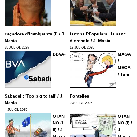
Formacio complementaria
Infraestructures
Usuari
*
Contactar
Normes d'El Puig
Politica
Afilia't
Cursos IEV
Opinio
Contrasenya
*
caçadora d’immigrants (I) / J.
fartons PPopulars i la sanc
Societat
Masia
d’orchata / J. Masia
Denuncia social
25 JULIOL 2025
19 JULIOL 2025
Crear nou conte
BBVA-
MAGA
ACNV
Solicitar una nova contrasenya
/
Economia
MEGA
/ Toni
Sabadell: 'Too big to fail' / J.
Fontelles
Masia
2 JULIOL 2025
4 JULIOL 2025
OTAN
OTAN
NO (i
NO (I) /
II) / J.
J.
Masia
Masia