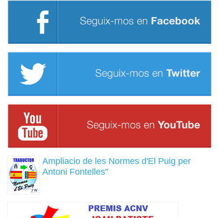
Ampliacio de les Normes d'El Puig per
Antoni Fontelles"