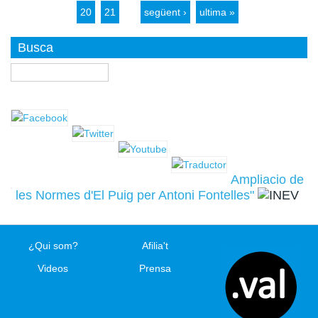
20
21
…
següent ›
ultima »
Busca
Buscar
Ampliacio de
les Normes d'El Puig per Antoni Fontelles"
¿Qui som?
Afilia't
Videos
Prensa