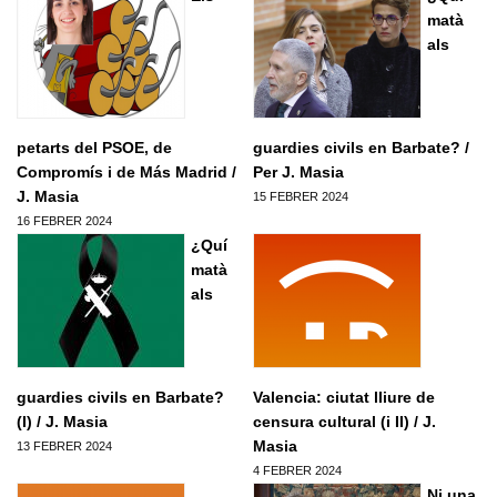
Formacio complementaria
Infraestructures
matà
Usuari
*
Contactar
als
Normes d'El Puig
Politica
Afilia't
Cursos IEV
Opinio
Contrasenya
*
Societat
petarts del PSOE, de
guardies civils en Barbate? /
Denuncia social
Compromís i de Más Madrid /
Per J. Masia
Crear nou conte
J. Masia
15 FEBRER 2024
ACNV
Solicitar una nova contrasenya
16 FEBRER 2024
Economia
¿Quí
matà
als
guardies civils en Barbate?
Valencia: ciutat lliure de
(I) / J. Masia
censura cultural (i II) / J.
Masia
13 FEBRER 2024
4 FEBRER 2024
Ni una