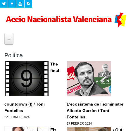
Inici
Politica
¿Quí som?
The
final
Historia
Seccions
Declaracio de Principis
Agenda
Propostes
Campanyes
Eleccions Europees
Formacio
countdown (I) / Toni
L’ecosistema de l’exministre
Mig ambient
Fontelles
Alberto Garzón / Toni
Programa Politic d'Accio Nacionalista Valenciana
Formacio per a valencianistes
Documents
Cultura
Fontelles
22 FEBRER 2024
Formacio dirigents
17 FEBRER 2024
Valencianisme
Videos
Zona privada
Els
¿Quí